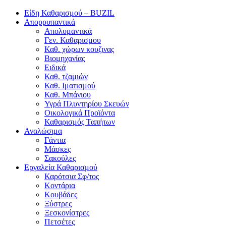
Είδη Καθαρισμού – BUZIL
Απορρυπαντικά
Απολυμαντικά
Γεν. Καθαρισμου
Καθ. χώρων κουζινας
Βιομηχανίας
Ειδικά
Καθ. τζαμιών
Καθ. Ιματισμού
Καθ. Μπάνιου
Υγρά Πλυντηρίου Σκευών
Οικολογικά Προϊόντα
Καθαρισμός Ταπήτων
Αναλώσιμα
Γάντια
Μάσκες
Σακούλες
Εργαλεία Καθαρισμού
Καρότσια Σφ/τος
Κοντάρια
Κουβάδες
Ξύστρες
Ξεσκονίστρες
Πετσέτες