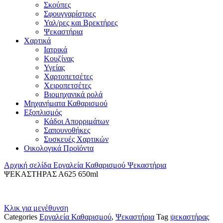
Σκούπες
Σφουγγαρίστρες
Υαλ/ρες και Βρεκτήρες
Ψεκαστήρια
Χαρτικά
Ιατρικά
Κουζίνας
Υγείας
Χαρτοπετσέτες
Χειροπετσέτες
Βιομηχανικά ρολά
Μηχανήματα Καθαρισμού
Εξοπλισμός
Κάδοι Απορριμάτων
Σαπουνοθήκες
Συσκευές Χαρτικών
Οικολογικά Προϊόντα
Αρχική σελίδα
Εργαλεία Καθαρισμού
Ψεκαστήρια
ΨΕΚΑΣΤΗΡΑΣ Α625 650ml
Κλικ για μεγέθυνση
Categories
Εργαλεία Καθαρισμού
,
Ψεκαστήρια
Tag
ψεκαστήρας