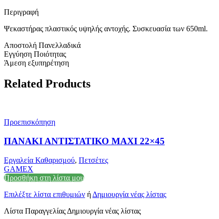
Περιγραφή
Ψεκαστήρας πλαστικός υψηλής αντοχής. Συσκευασία των 650ml.
Αποστολή Πανελλαδικά
Εγγύηση Ποιότητας
Άμεση εξυπηρέτηση
Related Products
Προεπισκόπηση
ΠΑΝΑΚΙ ΑΝΤΙΣΤΑΤΙΚΟ ΜΑΧΙ 22×45
Εργαλεία Καθαρισμού
,
Πετσέτες
GAMEX
Προσθήκη στη λίστα μου
Επιλέξτε λίστα επιθυμιών
ή
Δημιουργία νέας λίστας
Λίστα Παραγγελίας Δημιουργία νέας λίστας