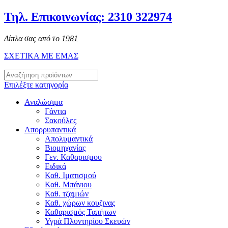
Τηλ. Επικοινωνίας: 2310 322974
Δίπλα σας από το
1981
ΣΧΕΤΙΚΑ ΜΕ ΕΜΑΣ
Επιλέξτε κατηγορία
Αναλώσιμα
Γάντια
Σακούλες
Απορρυπαντικά
Απολυμαντικά
Βιομηχανίας
Γεν. Καθαρισμου
Ειδικά
Καθ. Ιματισμού
Καθ. Μπάνιου
Καθ. τζαμιών
Καθ. χώρων κουζινας
Καθαρισμός Ταπήτων
Υγρά Πλυντηρίου Σκευών