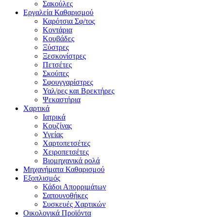
Σακούλες
Εργαλεία Καθαρισμού
Καρότσια Σφ/τος
Κοντάρια
Κουβάδες
Ξύστρες
Ξεσκονίστρες
Πετσέτες
Σκούπες
Σφουγγαρίστρες
Υαλ/ρες και Βρεκτήρες
Ψεκαστήρια
Χαρτικά
Ιατρικά
Κουζίνας
Υγείας
Χαρτοπετσέτες
Χειροπετσέτες
Βιομηχανικά ρολά
Μηχανήματα Καθαρισμού
Εξοπλισμός
Κάδοι Απορριμάτων
Σαπουνοθήκες
Συσκευές Χαρτικών
Οικολογικά Προϊόντα