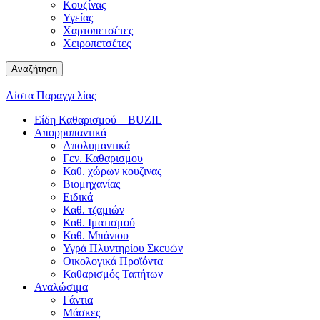
Κουζίνας
Υγείας
Χαρτοπετσέτες
Χειροπετσέτες
Αναζήτηση
Λίστα Παραγγελίας
Είδη Καθαρισμού – BUZIL
Απορρυπαντικά
Απολυμαντικά
Γεν. Καθαρισμου
Καθ. χώρων κουζινας
Βιομηχανίας
Ειδικά
Καθ. τζαμιών
Καθ. Ιματισμού
Καθ. Μπάνιου
Υγρά Πλυντηρίου Σκευών
Οικολογικά Προϊόντα
Καθαρισμός Ταπήτων
Αναλώσιμα
Γάντια
Μάσκες