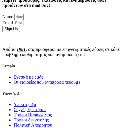
Λάβετε προσφορές, εκπτώσεις και ενημερώσεις νέων
προϊόντων στο mail σας!
Name
Email
Sign Up
Από το
1981
, σας προσφέρουμε επαγγελματικές λύσεις σε κάθε
πρόβλημα καθαριότητας που αντιμετωπίζετε!
Εταιρία
Σχετικά με εμάς
Οι εταιρείες που αντιπροσωπεύουμε
Υποστήριξη
Υποστήριξη
Συχνές Ερωτήσεις
Τρόποι Παραγγελίας
Τρόποι Αποστολής
Πολιτική Απορρήτου