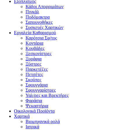
Εξοπλισμός
Κάδοι Απορριμάτων
Πιγκάλ
Ποδόμακτρα
Σαπουνοθήκες
Συσκευές Χαρτικών
Εργαλεία Καθαρισμού
Καρότσια Σφ/τος
Κοντάρια
Κουβάδες
Ξεσκονίστρες
Ξυράφια
Ξύστρες
Παρκετέζες
Πετσέτες
Σκούπες
Σφουγγάρια
Σφουγγαρίστρες
Υαλ/ρες και Βρεκτήρες
Φαράσια
Ψεκαστήρια
Οικολογικά Προϊόντα
Χαρτικά
Βιομηχανικά ρολά
Ιατρικά