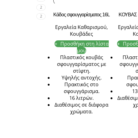
2
Κάδος σφουγγαρίσματος 16L
ΚΟΥΒΑΣ 
2
Εργαλεία Καθαρισμού
,
Εργαλεί
Κουβάδες
Κ
Προσθήκη στη λίστα
Προσθ
μου
Πλαστικός κουβάς
Πλαστ
σφουγγαρίσματος με
σφουγγ
στίφτη.
Υψηλής αντοχής.
Πρακ
Πρακτικός στο
σφου
σφουγγάρισμα.
13
16 λιτρών.
Διαθέσιμ
Διαθέσιμος σε διάφορα
χ
χρώματα.