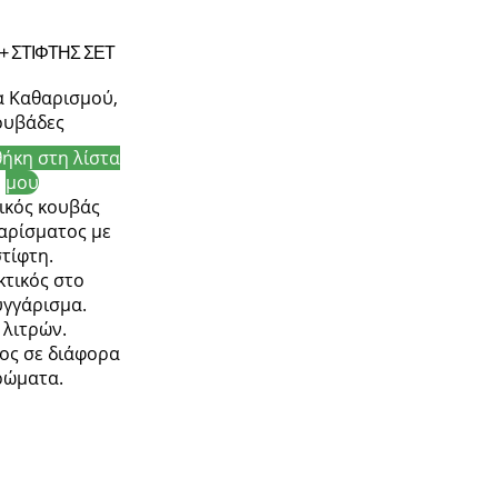
+ ΣΤΙΦΤΗΣ ΣΕΤ
α Καθαρισμού
,
ουβάδες
ήκη στη λίστα
μου
ικός κουβάς
αρίσματος με
στίφτη.
τικός στο
γγάρισμα.
 λιτρών.
ος σε διάφορα
ρώματα.