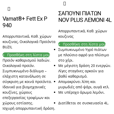
ΣΑΠΟΥΝΙ ΠΙΑΤΩΝ
Vamat®+ Fett Ex P
NOV PLUS ΛΕΜΟΝΙ 4L
940
Απορρυπαντικά
,
Καθ. χώρων
Απορρυπαντικά
,
Καθ. χώρων
κουζινας
κουζινας
,
Οικολογικά Προϊόντα
Προσθήκη στη λίστα μου
BUZIL
Συμπυκνωμένο Υγρό πιάτων
Προσθήκη στη λίστα μου
με πλούσιο αφρό για πλύσιμο
Προϊόν καθαρισμού λαδιών.
στο χέρι.
Οικολογικό προϊόν.
Με μέγιστη δράση 20 ενεργών.
Συμπυκνωμένο διάλυμα –
Λίγες σταγόνες αρκούν για
ελάχιστη κατανάλωση σε
βαθύ καθαρισμό.
σύγκριση με κοινά προϊόντα.
Απομακρύνει λίπη και
Ιδανικό για βιομηχανικές
μυρωδιές από ψάρι, αυγά κτλ.
κουζίνες, χώρους
Με υπέροχο άρωμα λεμόνι.
επεξεργασίας τροφίμων και
χώρους εστίασης.
Διατίθεται σε συσκευασία 4L.
Ισχυρή απορρυπαντική δράση.