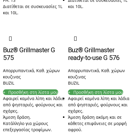
PH: 13
Διατίθεται σε συσκευασίες 1L
Διατίθεται σε συσκευασίες 1L
και 10L.
και 10L.
Buz® Grillmaster G
Buz® Grillmaster
575
ready-to-use G 576
Απορρυπαντικά
,
Καθ. χώρων
Απορρυπαντικά
,
Καθ. χώρων
κουζινας
κουζινας
BUZIL
BUZIL
Προσθήκη στη λίστα μου
Προσθήκη στη λίστα μου
Αφαιρεί καμένα λίπη και λάδια
Αφαιρεί καμένα λίπη και λάδια
από ψησταριές, φούρνους και
από ψησταριές, φούρνους και
σχάρες.
σχάρες.
Άμεση δράση.
Άμεση δράση ακόμη και σε
Κατάλληλο για χώρους
κάθετες επιφάνειες σε μορφή
επεξεργασίας τροφίμων.
αφρού.