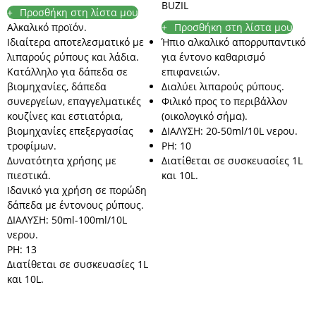
BUZIL
Προσθήκη στη λίστα μου
Αλκαλικό προϊόν.
Προσθήκη στη λίστα μου
Ιδιαίτερα αποτελεσματικό με
Ήπιο αλκαλικό απορρυπαντικό
λιπαρούς ρύπους και λάδια.
για έντονο καθαρισμό
Κατάλληλο για δάπεδα σε
επιφανειών.
βιομηχανίες, δάπεδα
Διαλύει λιπαρούς ρύπους.
συνεργείων, επαγγελματικές
Φιλικό προς το περιβάλλον
κουζίνες και εστιατόρια,
(οικολογικό σήμα).
βιομηχανίες επεξεργασίας
ΔΙΑΛΥΣΗ: 20-50ml/10L νερου.
τροφίμων.
PH: 10
Δυνατότητα χρήσης με
Διατίθεται σε συσκευασίες 1L
πιεστικά.
και 10L.
Ιδανικό για χρήση σε πορώδη
δάπεδα με έντονους ρύπους.
ΔΙΑΛΥΣΗ: 50ml-100ml/10L
νερου.
PH: 13
Διατίθεται σε συσκευασίες 1L
και 10L.