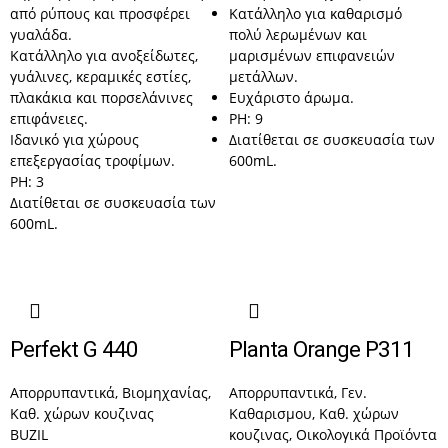
από ρύπους και προσφέρει
Κατάλληλο για καθαρισμό
γυαλάδα.
πολύ λερωμένων και
Κατάλληλο για ανοξείδωτες,
μαρισμένων επιφανειών
γυάλινες, κεραμικές εστίες,
μετάλλων.
πλακάκια και πορσελάνινες
Ευχάριστο άρωμα.
επιφάνειες.
PH: 9
Ιδανικό για χώρους
Διατίθεται σε συσκευασία των
επεξεργασίας τροφίμων.
600mL.
PH: 3
Διατίθεται σε συσκευασία των
600mL.
Perfekt G 440
Planta Orange P311
Απορρυπαντικά
,
Βιομηχανίας
,
Απορρυπαντικά
,
Γεν.
Καθ. χώρων κουζινας
Καθαρισμου
,
Καθ. χώρων
BUZIL
κουζινας
,
Οικολογικά Προϊόντα