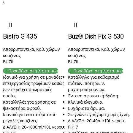
Bistro G 435
Buz® Dish Fix G 530
Απορρυπαντικά
,
Καθ. χώρων
Απορρυπαντικά
,
Καθ. χώρων
κουζινας
κουζινας
BUZIL
BUZIL
Προσθήκη στη λίστα μου
Προσθήκη στη λίστα μου
Ιδανικό για χρήση σε μονάδες
Κατάλληλο για καθαρισμό
επεξεργασίας τροφίμων καθώς
πιάτων, ποτηριών,
δεν περιέχει αρωματικές
μαχαιροπίρουνων.
ουσίες.
Έντονη αφριστική δράση.
Καταλληλότητα χρήσης σε
Κλινικά ελεγμένο.
ψεκαστήρα αφρού.
Ευχάριστο άρωμα.
Ιδανικό για εστιατόρια και
Στεγνώνει γρήγορα χωρίς ίχνη.
μεγάλες κουζίνες.
ΔΙΑΛΥΣΗ: 20-40ml/10L νερου.
ΔΙΑΛΥΣΗ: 20-1000ml/10L νερου.
PH: 7