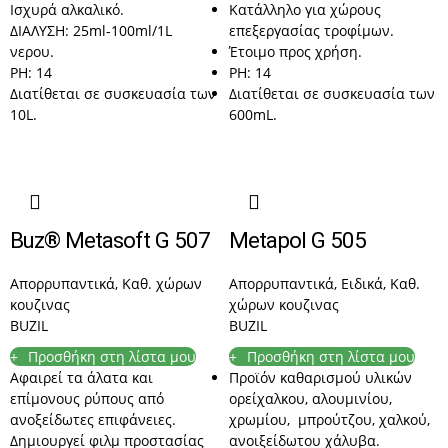
Ισχυρά αλκαλικό.
Κατάλληλο για χώρους
ΔΙΑΛΥΣΗ: 25ml-100ml/1L
επεξεργασίας τροφίμων.
νερου.
Έτοιμο προς χρήση.
PH: 14
PH: 14
Διατίθεται σε συσκευασία των
Διατίθεται σε συσκευασία των
10L.
600mL.
Buz® Metasoft G 507
Metapol G 505
Απορρυπαντικά
,
Καθ. χώρων
Απορρυπαντικά
,
Ειδικά
,
Καθ.
κουζινας
χώρων κουζινας
BUZIL
BUZIL
Προσθήκη στη λίστα μου
Προσθήκη στη λίστα μου
Αφαιρεί τα άλατα και
Προϊόν καθαρισμού υλικών
επίμονους ρύπους από
ορείχαλκου, αλουμινίου,
ανοξείδωτες επιφάνειες.
χρωμίου, μπρούτζου, χαλκού,
Δημιουργεί φιλμ προστασίας
ανοιξείδωτου χάλυβα.