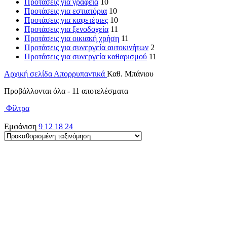
Προτάσεις για γραφεία
10
Προτάσεις για εστιατόρια
10
Προτάσεις για καφετέριες
10
Προτάσεις για ξενοδοχεία
11
Προτάσεις για οικιακή χρήση
11
Προτάσεις για συνεργεία αυτοκινήτων
2
Προτάσεις για συνεργεία καθαρισμού
11
Αρχική σελίδα
Απορρυπαντικά
Καθ. Μπάνιου
Προβάλλονται όλα - 11 αποτελέσματα
Φίλτρα
Εμφάνιση
9
12
18
24