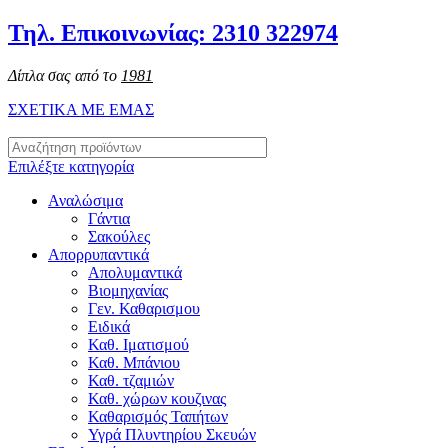
Τηλ. Επικοινωνίας: 2310 322974
Δίπλα σας από το
1981
ΣΧΕΤΙΚΑ ΜΕ ΕΜΑΣ
Επιλέξτε κατηγορία
Αναλώσιμα
Γάντια
Σακούλες
Απορρυπαντικά
Απολυμαντικά
Βιομηχανίας
Γεν. Καθαρισμου
Ειδικά
Καθ. Ιματισμού
Καθ. Μπάνιου
Καθ. τζαμιών
Καθ. χώρων κουζινας
Καθαρισμός Ταπήτων
Υγρά Πλυντηρίου Σκευών