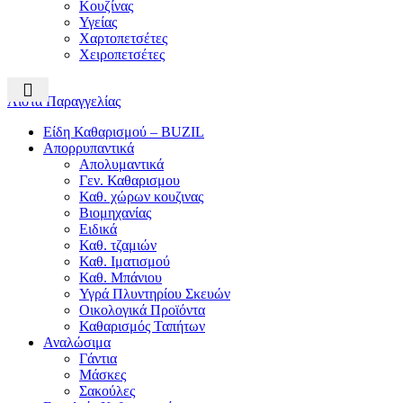
Κουζίνας
Υγείας
Χαρτοπετσέτες
Χειροπετσέτες
Λίστα Παραγγελίας
Είδη Καθαρισμού – BUZIL
Απορρυπαντικά
Απολυμαντικά
Γεν. Καθαρισμου
Καθ. χώρων κουζινας
Βιομηχανίας
Ειδικά
Καθ. τζαμιών
Καθ. Ιματισμού
Καθ. Μπάνιου
Υγρά Πλυντηρίου Σκευών
Οικολογικά Προϊόντα
Καθαρισμός Ταπήτων
Αναλώσιμα
Γάντια
Μάσκες
Σακούλες