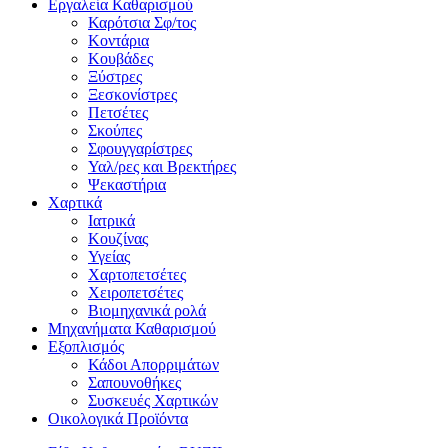
Εργαλεία Καθαρισμού
Καρότσια Σφ/τος
Κοντάρια
Κουβάδες
Ξύστρες
Ξεσκονίστρες
Πετσέτες
Σκούπες
Σφουγγαρίστρες
Υαλ/ρες και Βρεκτήρες
Ψεκαστήρια
Χαρτικά
Ιατρικά
Κουζίνας
Υγείας
Χαρτοπετσέτες
Χειροπετσέτες
Βιομηχανικά ρολά
Μηχανήματα Καθαρισμού
Εξοπλισμός
Κάδοι Απορριμάτων
Σαπουνοθήκες
Συσκευές Χαρτικών
Οικολογικά Προϊόντα