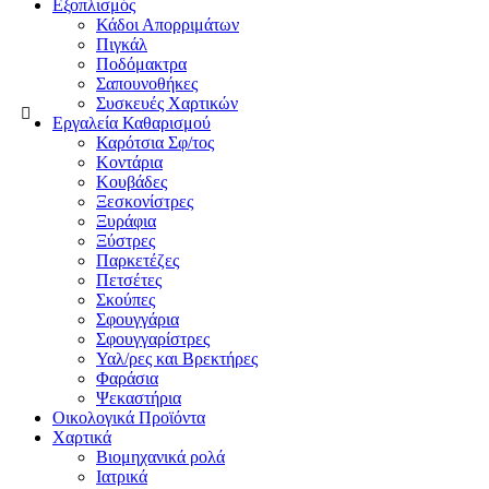
Εξοπλισμός
Κάδοι Απορριμάτων
Πιγκάλ
Ποδόμακτρα
Σαπουνοθήκες
Συσκευές Χαρτικών
Εργαλεία Καθαρισμού
Καρότσια Σφ/τος
Κοντάρια
Κουβάδες
Ξεσκονίστρες
Ξυράφια
Ξύστρες
Παρκετέζες
Πετσέτες
Σκούπες
Σφουγγάρια
Σφουγγαρίστρες
Υαλ/ρες και Βρεκτήρες
Φαράσια
Ψεκαστήρια
Οικολογικά Προϊόντα
Χαρτικά
Βιομηχανικά ρολά
Ιατρικά