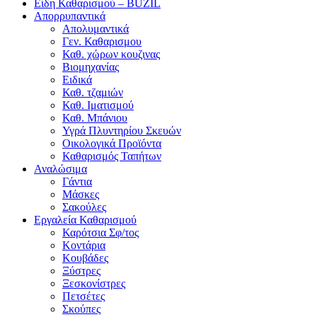
Είδη Καθαρισμού – BUZIL
Απορρυπαντικά
Απολυμαντικά
Γεν. Καθαρισμου
Καθ. χώρων κουζινας
Βιομηχανίας
Ειδικά
Καθ. τζαμιών
Καθ. Ιματισμού
Καθ. Μπάνιου
Υγρά Πλυντηρίου Σκευών
Οικολογικά Προϊόντα
Καθαρισμός Ταπήτων
Αναλώσιμα
Γάντια
Μάσκες
Σακούλες
Εργαλεία Καθαρισμού
Καρότσια Σφ/τος
Κοντάρια
Κουβάδες
Ξύστρες
Ξεσκονίστρες
Πετσέτες
Σκούπες