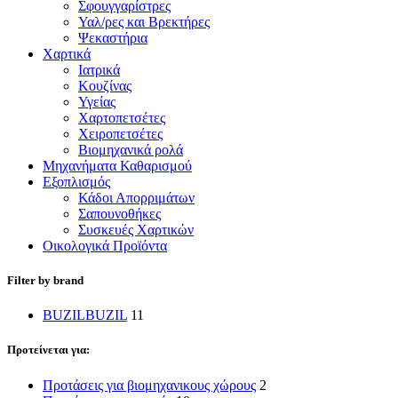
Σφουγγαρίστρες
Υαλ/ρες και Βρεκτήρες
Ψεκαστήρια
Χαρτικά
Ιατρικά
Κουζίνας
Υγείας
Χαρτοπετσέτες
Χειροπετσέτες
Βιομηχανικά ρολά
Μηχανήματα Καθαρισμού
Εξοπλισμός
Κάδοι Απορριμάτων
Σαπουνοθήκες
Συσκευές Χαρτικών
Οικολογικά Προϊόντα
Filter by brand
BUZIL
BUZIL
11
Προτείνεται για:
Προτάσεις για βιομηχανικους χώρους
2