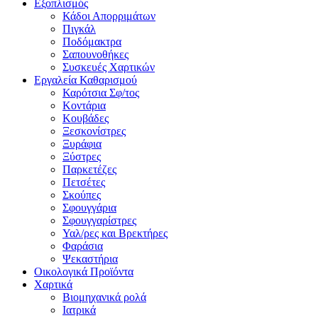
Εξοπλισμός
Κάδοι Απορριμάτων
Πιγκάλ
Ποδόμακτρα
Σαπουνοθήκες
Συσκευές Χαρτικών
Εργαλεία Καθαρισμού
Καρότσια Σφ/τος
Κοντάρια
Κουβάδες
Ξεσκονίστρες
Ξυράφια
Ξύστρες
Παρκετέζες
Πετσέτες
Σκούπες
Σφουγγάρια
Σφουγγαρίστρες
Υαλ/ρες και Βρεκτήρες
Φαράσια
Ψεκαστήρια
Οικολογικά Προϊόντα
Χαρτικά
Βιομηχανικά ρολά
Ιατρικά