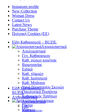
Instagram profile
New Collection
Woman Dress
Contact Us
Latest News
Purchase Theme
Πολιτική Cookies (ΕΕ)
Είδη Καθαρισμού – BUZIL
Απορρυπαντικά
Απολυμαντικά
Γεν. Καθαρισμου
Καθ. χώρων κουζινας
Βιομηχανίας
Ειδικά
Καθ. τζαμιών
Καθ. Ιματισμού
Καθ. Μπάνιου
Υγρά Πλυντηρίου Σκευών
Είδη Καθαρισμού –
Οικολογικά Προϊόντα
BUZIL
Καθαρισμός Ταπήτων
Απορρυπαντικά
Αναλώσιμα
Απολυμαντικά
Γάντια
Γεν.
Μάσκες
Καθαρισμου