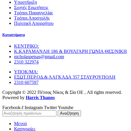
Υποστήριξη
Συχνές Ερωτήσεις
Τρόποι Παραγγελίας
Τρόποι Αποστολής
Πολιτική Απορρήτου
Καταστήματα
ΚΕΝΤΡΙΚΟ:
Κ.ΚΑΡΑΜΑΝΛΗ 186 & ΒΟΥΛΓΑΡΗ ΓΩΝΙΑ ΘΕΣ/ΝΙΚΗ
nicholaspetsas@gmail.com
2310 322974
ΥΠΟΚ/ΜΑ:
ΕΣΩΤ.ΠΕΡ.ΟΔ.& ΛΑΓΚΑΔΑ 357 ΣΤΑΥΡΟΥΠΟΛΗ
2310 607597
Copyright © 2022 Πέτσας Νίκος & Σία ΟΕ , All rights reserved.
Powered by
Harris Thanos
Facebook-f
Instagram
Twitter
Youtube
Αναζήτηση
Μενού
Κατηγορίες