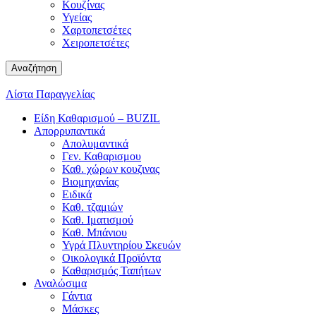
Κουζίνας
Υγείας
Χαρτοπετσέτες
Χειροπετσέτες
Αναζήτηση
Λίστα Παραγγελίας
Είδη Καθαρισμού – BUZIL
Απορρυπαντικά
Απολυμαντικά
Γεν. Καθαρισμου
Καθ. χώρων κουζινας
Βιομηχανίας
Ειδικά
Καθ. τζαμιών
Καθ. Ιματισμού
Καθ. Μπάνιου
Υγρά Πλυντηρίου Σκευών
Οικολογικά Προϊόντα
Καθαρισμός Ταπήτων
Αναλώσιμα
Γάντια
Μάσκες