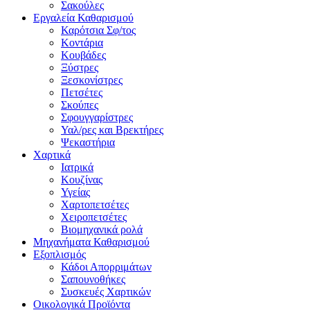
Σακούλες
Εργαλεία Καθαρισμού
Καρότσια Σφ/τος
Κοντάρια
Κουβάδες
Ξύστρες
Ξεσκονίστρες
Πετσέτες
Σκούπες
Σφουγγαρίστρες
Υαλ/ρες και Βρεκτήρες
Ψεκαστήρια
Χαρτικά
Ιατρικά
Κουζίνας
Υγείας
Χαρτοπετσέτες
Χειροπετσέτες
Βιομηχανικά ρολά
Μηχανήματα Καθαρισμού
Εξοπλισμός
Κάδοι Απορριμάτων
Σαπουνοθήκες
Συσκευές Χαρτικών
Οικολογικά Προϊόντα