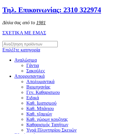
Τηλ. Επικοινωνίας: 2310 322974
Δίπλα σας από το
1981
ΣΧΕΤΙΚΑ ΜΕ ΕΜΑΣ
Επιλέξτε κατηγορία
Αναλώσιμα
Γάντια
Σακούλες
Απορρυπαντικά
Απολυμαντικά
Βιομηχανίας
Γεν. Καθαρισμου
Ειδικά
Καθ. Ιματισμού
Καθ. Μπάνιου
Καθ. τζαμιών
Καθ. χώρων κουζινας
Καθαρισμός Ταπήτων
Υγρά Πλυντηρίου Σκευών