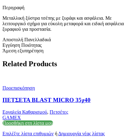
Περιγραφή
Μεταλλική ξύστρα τσέπης με ξυράφι και ασφάλεια. Με
λειτουργικό σχήμα για εύκολη μεταφορά και ειδική ασφάλεια
ξυραφιού για προστασία.
Αποστολή Πανελλαδικά
Εγγύηση Ποιότητας
Άμεση εξυπηρέτηση
Related Products
Προεπισκόπηση
ΠΕΤΣΕΤΑ BLAST MICRO 35χ40
Εργαλεία Καθαρισμού
,
Πετσέτες
GAMEX
Προσθήκη στη λίστα μου
Επιλέξτε λίστα επιθυμιών
ή
Δημιουργία νέας λίστας