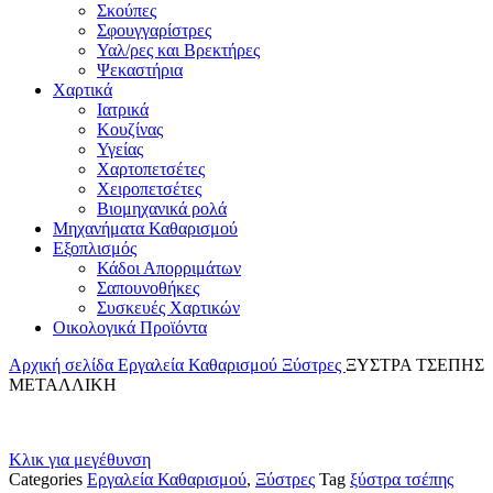
Σκούπες
Σφουγγαρίστρες
Υαλ/ρες και Βρεκτήρες
Ψεκαστήρια
Χαρτικά
Ιατρικά
Κουζίνας
Υγείας
Χαρτοπετσέτες
Χειροπετσέτες
Βιομηχανικά ρολά
Μηχανήματα Καθαρισμού
Εξοπλισμός
Κάδοι Απορριμάτων
Σαπουνοθήκες
Συσκευές Χαρτικών
Οικολογικά Προϊόντα
Αρχική σελίδα
Εργαλεία Καθαρισμού
Ξύστρες
ΞΥΣΤΡΑ ΤΣΕΠΗΣ
ΜΕΤΑΛΛΙΚΗ
Κλικ για μεγέθυνση
Categories
Εργαλεία Καθαρισμού
,
Ξύστρες
Tag
ξύστρα τσέπης