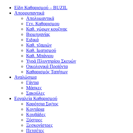
Είδη Καθαρισμού – BUZIL
Απορρυπαντικά
Απολυμαντικά
Γεν. Καθαρισμου
Καθ. χώρων κουζινας
Βιομηχανίας
Ειδικά
Καθ. τζαμιών
Καθ. Ιματισμού
Καθ. Μπάνιου
Υγρά Πλυντηρίου Σκευών
Οικολογικά Προϊόντα
Καθαρισμός Ταπήτων
Αναλώσιμα
Γάντια
Μάσκες
Σακούλες
Εργαλεία Καθαρισμού
Καρότσια Σφ/τος
Κοντάρια
Κουβάδες
Ξύστρες
Ξεσκονίστρες
Πετσέτες