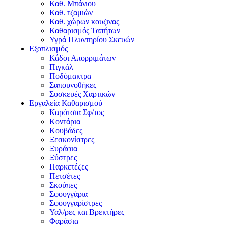
Καθ. Μπάνιου
Καθ. τζαμιών
Καθ. χώρων κουζινας
Καθαρισμός Ταπήτων
Υγρά Πλυντηρίου Σκευών
Εξοπλισμός
Κάδοι Απορριμάτων
Πιγκάλ
Ποδόμακτρα
Σαπουνοθήκες
Συσκευές Χαρτικών
Εργαλεία Καθαρισμού
Καρότσια Σφ/τος
Κοντάρια
Κουβάδες
Ξεσκονίστρες
Ξυράφια
Ξύστρες
Παρκετέζες
Πετσέτες
Σκούπες
Σφουγγάρια
Σφουγγαρίστρες
Υαλ/ρες και Βρεκτήρες
Φαράσια