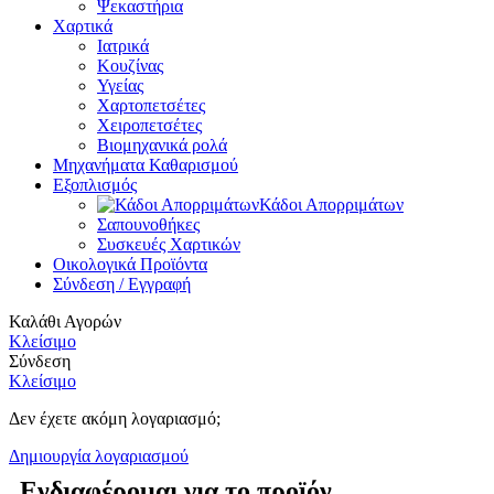
Ψεκαστήρια
Χαρτικά
Ιατρικά
Κουζίνας
Υγείας
Χαρτοπετσέτες
Χειροπετσέτες
Βιομηχανικά ρολά
Μηχανήματα Καθαρισμού
Εξοπλισμός
Κάδοι Απορριμάτων
Σαπουνοθήκες
Συσκευές Χαρτικών
Οικολογικά Προϊόντα
Σύνδεση / Εγγραφή
Καλάθι Αγορών
Κλείσιμο
Σύνδεση
Κλείσιμο
Δεν έχετε ακόμη λογαριασμό;
Δημιουργία λογαριασμού
Ενδιαφέρομαι για το προϊόν