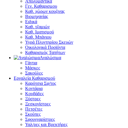
Απολυμαντικά
Γεν. Καθαρισμου
Καθ. χώρων κουζινας
Βιομηχανίας
Ειδικά
Καθ. τζαμιών
Καθ. Ιματισμού
Καθ. Μπάνιου
Υγρά Πλυντηρίου Σκευών
Οικολογικά Προϊόντα
Καθαρισμός Ταπήτων
Αναλώσιμα
Γάντια
Μάσκες
Σακούλες
Εργαλεία Καθαρισμού
Καρότσια Σφ/τος
Κοντάρια
Κουβάδες
Ξύστρες
Ξεσκονίστρες
Πετσέτες
Σκούπες
Σφουγγαρίστρες
Υαλ/ρες και Βρεκτήρες