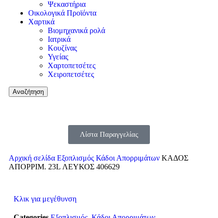
Ψεκαστήρια
Οικολογικά Προϊόντα
Χαρτικά
Βιομηχανικά ρολά
Ιατρικά
Κουζίνας
Υγείας
Χαρτοπετσέτες
Χειροπετσέτες
Αναζήτηση
Λίστα Παραγγελίας
Αρχική σελίδα
Εξοπλισμός
Κάδοι Απορριμάτων
ΚΑΔΟΣ
ΑΠΟΡΡΙΜ. 23L ΛΕΥΚΟΣ 406629
Κλικ για μεγέθυνση
Categories
Εξοπλισμός
,
Κάδοι Απορριμάτων