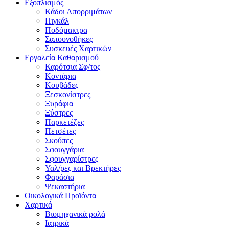
Εξοπλισμός
Κάδοι Απορριμάτων
Πιγκάλ
Ποδόμακτρα
Σαπουνοθήκες
Συσκευές Χαρτικών
Εργαλεία Καθαρισμού
Καρότσια Σφ/τος
Κοντάρια
Κουβάδες
Ξεσκονίστρες
Ξυράφια
Ξύστρες
Παρκετέζες
Πετσέτες
Σκούπες
Σφουγγάρια
Σφουγγαρίστρες
Υαλ/ρες και Βρεκτήρες
Φαράσια
Ψεκαστήρια
Οικολογικά Προϊόντα
Χαρτικά
Βιομηχανικά ρολά
Ιατρικά