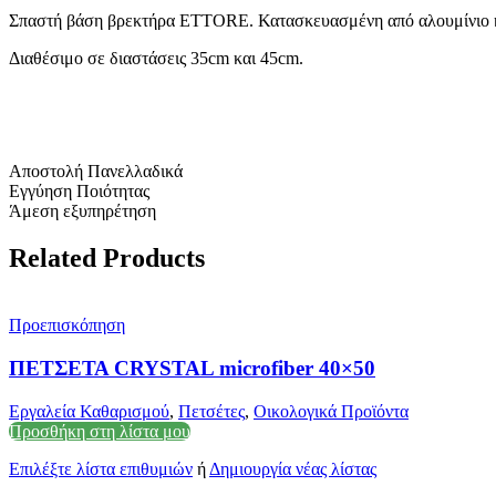
Σπαστή βάση βρεκτήρα ETTORE. Κατασκευασμένη από αλουμίνιο και 
Διαθέσιμο σε διαστάσεις 35cm και 45cm.
Αποστολή Πανελλαδικά
Εγγύηση Ποιότητας
Άμεση εξυπηρέτηση
Related Products
Προεπισκόπηση
ΠΕΤΣΕΤΑ CRYSTAL microfiber 40×50
Εργαλεία Καθαρισμού
,
Πετσέτες
,
Οικολογικά Προϊόντα
Προσθήκη στη λίστα μου
Επιλέξτε λίστα επιθυμιών
ή
Δημιουργία νέας λίστας