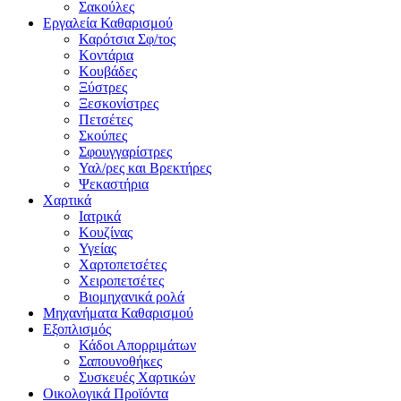
Σακούλες
Εργαλεία Καθαρισμού
Καρότσια Σφ/τος
Κοντάρια
Κουβάδες
Ξύστρες
Ξεσκονίστρες
Πετσέτες
Σκούπες
Σφουγγαρίστρες
Υαλ/ρες και Βρεκτήρες
Ψεκαστήρια
Χαρτικά
Ιατρικά
Κουζίνας
Υγείας
Χαρτοπετσέτες
Χειροπετσέτες
Βιομηχανικά ρολά
Μηχανήματα Καθαρισμού
Εξοπλισμός
Κάδοι Απορριμάτων
Σαπουνοθήκες
Συσκευές Χαρτικών
Οικολογικά Προϊόντα