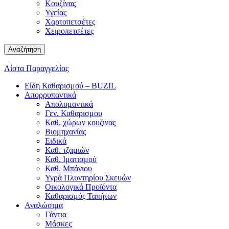
Κουζίνας
Υγείας
Χαρτοπετσέτες
Χειροπετσέτες
Αναζήτηση
Λίστα Παραγγελίας
Είδη Καθαρισμού – BUZIL
Απορρυπαντικά
Απολυμαντικά
Γεν. Καθαρισμου
Καθ. χώρων κουζινας
Βιομηχανίας
Ειδικά
Καθ. τζαμιών
Καθ. Ιματισμού
Καθ. Μπάνιου
Υγρά Πλυντηρίου Σκευών
Οικολογικά Προϊόντα
Καθαρισμός Ταπήτων
Αναλώσιμα
Γάντια
Μάσκες