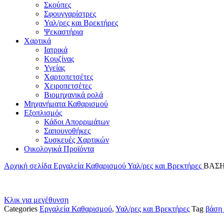
Σκούπες
Σφουγγαρίστρες
Υαλ/ρες και Βρεκτήρες
Ψεκαστήρια
Χαρτικά
Ιατρικά
Κουζίνας
Υγείας
Χαρτοπετσέτες
Χειροπετσέτες
Βιομηχανικά ρολά
Μηχανήματα Καθαρισμού
Εξοπλισμός
Κάδοι Απορριμάτων
Σαπουνοθήκες
Συσκευές Χαρτικών
Οικολογικά Προϊόντα
Αρχική σελίδα
Εργαλεία Καθαρισμού
Υαλ/ρες και Βρεκτήρες
ΒΑΣΗ
Κλικ για μεγέθυνση
Categories
Εργαλεία Καθαρισμού
,
Υαλ/ρες και Βρεκτήρες
Tag
βάση 