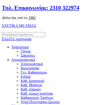
Τηλ. Επικοινωνίας: 2310 322974
Δίπλα σας από το
1981
ΣΧΕΤΙΚΑ ΜΕ ΕΜΑΣ
Επιλέξτε κατηγορία
Αναλώσιμα
Γάντια
Σακούλες
Απορρυπαντικά
Απολυμαντικά
Βιομηχανίας
Γεν. Καθαρισμου
Ειδικά
Καθ. Ιματισμού
Καθ. Μπάνιου
Καθ. τζαμιών
Καθ. χώρων κουζινας
Καθαρισμός Ταπήτων
Υγρά Πλυντηρίου Σκευών