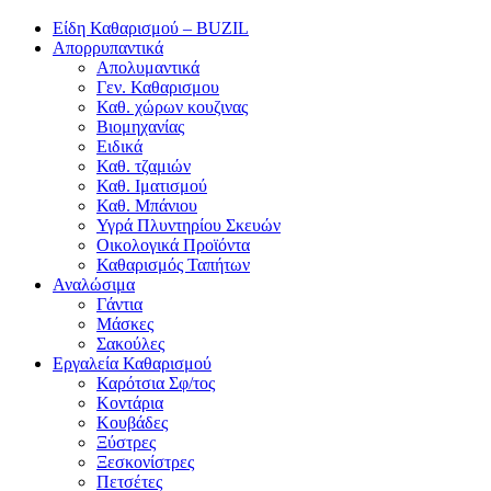
Είδη Καθαρισμού – BUZIL
Απορρυπαντικά
Απολυμαντικά
Γεν. Καθαρισμου
Καθ. χώρων κουζινας
Βιομηχανίας
Ειδικά
Καθ. τζαμιών
Καθ. Ιματισμού
Καθ. Μπάνιου
Υγρά Πλυντηρίου Σκευών
Οικολογικά Προϊόντα
Καθαρισμός Ταπήτων
Αναλώσιμα
Γάντια
Μάσκες
Σακούλες
Εργαλεία Καθαρισμού
Καρότσια Σφ/τος
Κοντάρια
Κουβάδες
Ξύστρες
Ξεσκονίστρες
Πετσέτες